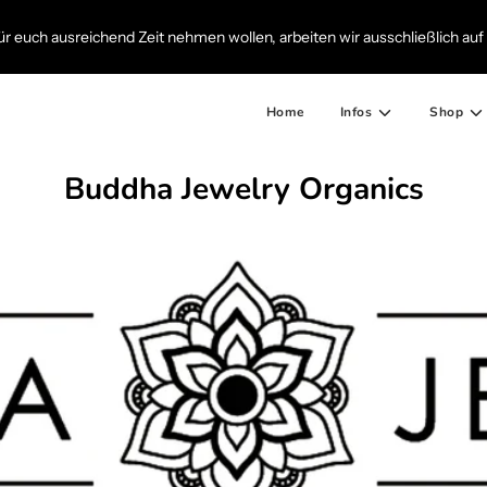
ür euch ausreichend Zeit nehmen wollen, arbeiten wir ausschließlich au
Home
Infos
Shop
Buddha Jewelry Organics