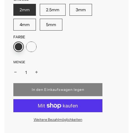
2mm
2.5mm
3mm
4mm
5mm
FARBE
MENGE
W
In den Einkaufswagen legen
i
r
d
g
e
Weitere Bezahlmöglichkeiten
l
a
d