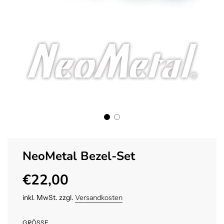
NeoMetal Bezel-Set
€22,00
Sonderpreis
Normaler
Preis
inkl. MwSt. zzgl.
Versandkosten
GRÖSSE