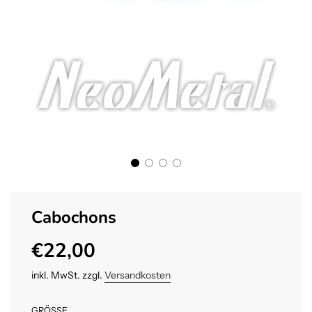
Cabochons
€22,00
Sonderpreis
Normaler
Preis
inkl. MwSt. zzgl.
Versandkosten
GRÖSSE