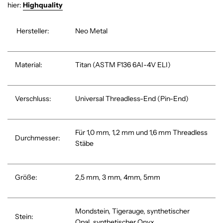
hier:
Highquality
Hersteller:
Neo Metal
Material:
Titan (
ASTM F136 6AI-4V ELI)
Verschluss:
Universal Threadless-End (Pin-End)
Für 1,0 mm, 1,2 mm und 1,6 mm Threadless
Durchmesser:
Stäbe
Größe:
2,5 mm, 3 mm, 4mm, 5mm
Mondstein, Tigerauge,
s
ynthetischer
Stein:
Opal, synthetischer Onyx