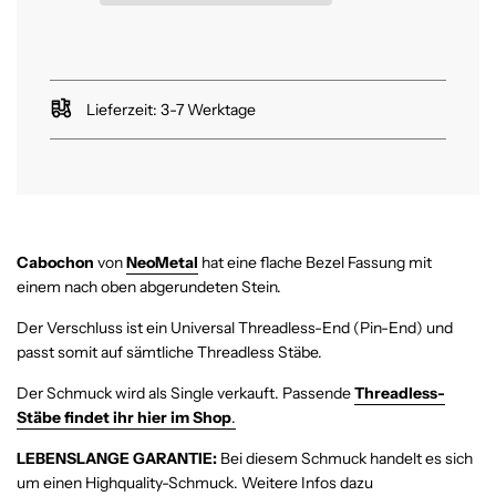
a
d
e
n
.
Lieferzeit: 3-7 Werktage
.
.
Cabochon
von
NeoMetal
hat eine flache Bezel Fassung mit
einem
nach oben abgerundeten Stein.
Der Verschluss ist ein Universal Threadless-End (Pin-End) und
passt somit auf sämtliche Threadless Stäbe.
Der Schmuck wird als Single verkauft. Passende
Threadless-
Stäbe findet ihr hier im Shop
.
LEBENSLANGE GARANTIE:
Bei diesem Schmuck handelt es sich
um einen Highquality-Schmuck.
Weitere Infos dazu