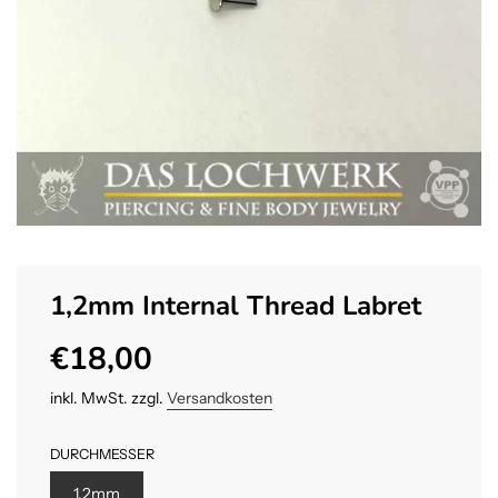
1,2mm Internal Thread Labret
€18,00
Sonderpreis
Normaler
Preis
inkl. MwSt. zzgl.
Versandkosten
DURCHMESSER
1.2mm